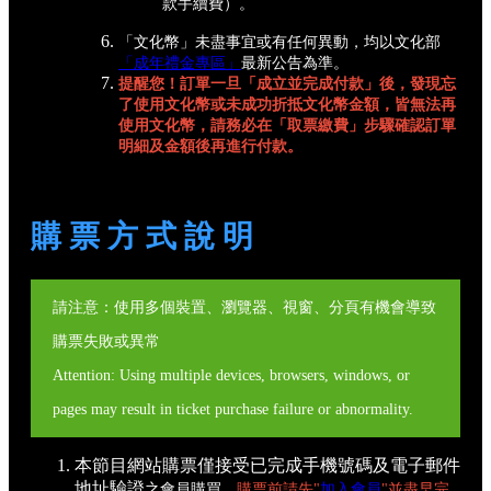
款手續費）。
「文化幣」未盡事宜或有任何異動，均以文化部
「成年禮金專區」
最新公告為準。
提醒您！訂單一旦「成立並完成付款」後，發現忘
了使用文化幣或未成功折抵文化幣金額，皆無法再
使用文化幣，請務必在「取票繳費」步驟確認訂單
明細及金額後再進行付款。
購 票 方 式 說 明
請注意：使用多個裝置、瀏覽器、視窗、分頁有機會導致
購票失敗或異常
Attention: Using multiple devices, browsers, windows, or
pages may result in ticket purchase failure or abnormality.
本節目網站購票僅接受已完成手機號碼及電子郵件
地址驗證
之會員購買，
購票前請先"
加入會員
"並盡早完