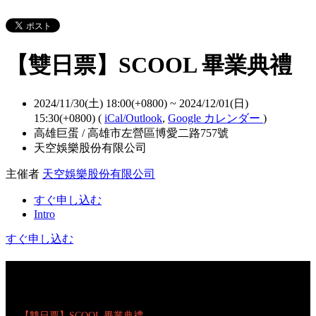
【雙日票】SCOOL 畢業典禮
2024/11/30(土) 18:00(+0800)
~
2024/12/01(日)
15:30(+0800)
(
iCal/Outlook
,
Google カレンダー
)
高雄巨蛋 / 高雄市左營區博愛二路757號
天空娛樂股份有限公司
主催者
天空娛樂股份有限公司
すぐ申し込む
Intro
すぐ申し込む
【雙日票】SCOOL 畢業典禮