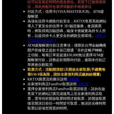
位可以在規定時間內更改座位。若當下已無相連座
位，系統會配符合選擇張數的不相連座位
付款方式：信用卡(VISA/MASTER/JCB)、ATM虛
擬帳號
為強化信用卡網路付款安全，KKTIX售票系統網站
導入了更安全的信用卡 3D 驗證服務，會員購票
時，將取得簡訊驗證碼，確保卡號確實為持卡人所
有，以提供持卡人更安全的網路交易環境。
信用卡
3D驗證流程為何？
ATM虛擬帳號付款注意事項：僅限於台灣金融機構
開戶所核發之提款卡並已開通「非約定帳戶轉帳」
之功能，每筆訂單若超過$30,000無法選擇ATM虛
擬帳號付款，請務必於期限內付款，逾期未付款訂
單將會自動取消
取票方式：活動開演前5天開放全家取票(手續費每
筆$30/4張為限，請於全家便利商店繳納給櫃臺)
KKTIX購票流程圖示說明
請點我
全家便利商店FamiPort取票說明
請點我
選擇全家便利商店FamiPort取票請留意：請勿在啟
售當下於網站訂購完成後馬上至全家便利商店取
票，需等待於開放取票時間才能取票，於開放取票
後至開演日前任一時間皆可取票，無須於尖峰時間
取票以節省您寶貴的時間。