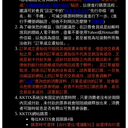
成"
手機號碼及電子郵件地址
"驗證
，以便進行購票流程，
建議可於會員"設定"中的"
報名預填資料
"先行存檔「姓
名」和「手機」，可減少購票時間快速進行下一步。(進
行手機號碼驗證，但收不到簡訊怎麼辦？
請點我
)
為了確保您的權益，強烈建議您，在註冊會員或是結帳時
填寫的聯絡人電子郵件，盡量不要使用Yahoo或Hotmail郵
件信箱，以免因為擋信、漏信，甚至被視為垃圾郵件而無
法收到『訂單成立通知信』。
訂單成立通知信可能因其他因素未能寄達，僅提供交易通
知之用，未收到訂單成立通知信不代表交易沒有成功，又
或是刷卡付款失敗，請於付款期限之內再次嘗試刷卡（即
便收到銀行的授權成功的簡訊或電子郵件），若訂單逾期
取消，則表示訂單真的沒有成立，請再重新訂購。一旦無
法確認於網站上的訂單是否交易成功，請至會員帳戶
的"
訂單
"查詢您的消費資料，只要是成功的訂單，皆會顯
示您所消費的票券明細，若查不到您所訂購的票券，表示
交易並未成功，請重新訂票。
KKTIX系統沒有固定的清票時間，只要消費者沒有於期限
內完成付款，未付款的票券就會陸陸續續釋放出來，消費
者可隨時留意是否有釋出可售票券張數。
KKTIX網站購票：
每位KKTIX會員限購4張
購票時可選擇【自行選位/電腦配位】如選擇自行選