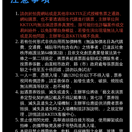
請勿於拍賣網站或是其他非KKTIX正式授權售票之通路、
網站購票、也不要透過陌生代購進行購票，主辦單位與
KKTIX均無法保證票券真實性。除可能衍生詐騙案件或交
易糾紛外，以免影響自身權益，若發生演出現場無法入場
或是其他問題，主辦單位及KKTIX概不負責。
若有任何形式非供自用而加價轉售（無論加價名目為代購
費、交通費、補貼等均包含在內）之情事者，已違反社會
秩序維護法第64條第2款；且依文化創意產業發展法第十
條之一第二項規定，將票券超過票面金額或定價販售者，
按票券張數，由直轄市政府、縣（市）政府處每張票面金
額之十倍至五十倍罰鍰，請勿以身試法!
一人一票、憑票入場，7歲(120公分)以下不得入場，票券
視同有價證券，請妥善保存，如發生遺失、破損、燒毀或
無法辨識等狀況，恕不補發。
如遇票券毀損、滅失或遺失，主辦單位將依「藝文表演票
券定型化契約應記載及不得記載事項」第七項「票券毀
損、滅失及遺失之入場機制：主辦單位應提供消費者票券
毀損、滅失及遺失時之入場機制並詳加說明。」之規定辦
理，詳情請洽KKTIX客服中心。
禁止使用閃光燈、高舉過頭擋住後方視線、使用腳架或自
拍棒，勿攜帶板凳及梯子等墊高道具入場。
本節目禁止攜帶外食、飲料、任何種類之金屬、玻璃、寶