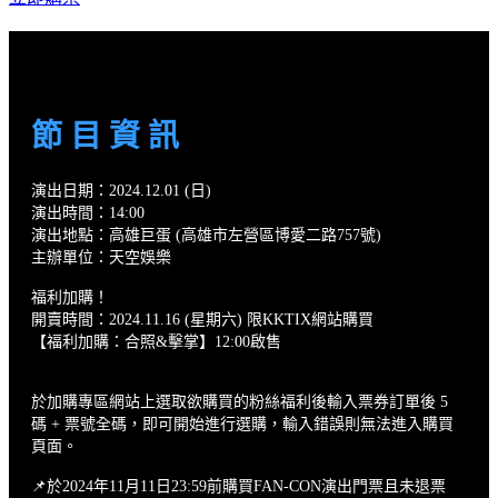
節 目 資 訊
演出日期：2024.12.01 (日)
演出時間：14:00
演出地點：高雄巨蛋 (高雄市左營區博愛二路757號)
主辦單位：天空娛樂
福利加購！
開賣時間：2024.11.16 (星期六) 限KKTIX網站購買
【福利加購：合照&擊掌】12:00啟售
於加購專區網站上選取欲購買的粉絲福利後輸入票券訂單後 5
碼 + 票號全碼，即可開始進行選購，輸入錯誤則無法進入購買
頁面。
📌於2024年11月11日23:59前購買FAN-CON演出門票且未退票