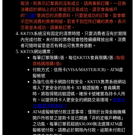
取消，則表示訂單真的沒有成立，請再重新訂購。一旦無
法確認於網站上的訂單是否交易成功，請至會員帳戶
的"
訂單
"查詢您的消費資料，只要是成功的訂單，皆會顯
示您所消費的票券明細，若查不到您所訂購的票券，表示
交易並未成功，請重新訂票。
KKTIX系統沒有固定的清票時間，只要消費者沒有於期限
內完成付款，未付款的票券就會陸陸續續釋放出來，消費
者可隨時留意是否有釋出可售票券張數。
KKTIX網站購票：
每筆訂單限購1張，每位KKTIX會員限購2張
(每個
資格碼限購1張)
付款方式：信用卡(VISA/MASTER/JCB)、ATM虛
擬帳號
為強化信用卡網路付款安全，KKTIX售票系統網站
導入了更安全的信用卡 3D 驗證服務，會員購票
時，將取得簡訊驗證碼，確保卡號確實為持卡人所
有，以提供持卡人更安全的網路交易環境。
信用卡
3D驗證流程為何？
ATM虛擬帳號付款注意事項：僅限於台灣金融機構
開戶所核發之提款卡並已開通「非約定帳戶轉帳」
之功能，每筆訂單若超過$30,000無法選擇ATM虛
擬帳號付款，請務必於期限內付款，逾期未付款訂