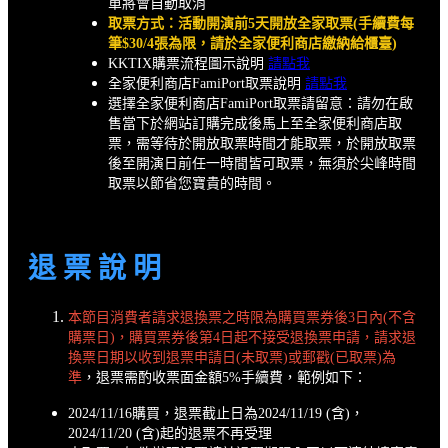
單將會自動取消
取票方式：活動開演前5天開放全家取票(手續費每
筆$30/4張為限，請於全家便利商店繳納給櫃臺)
KKTIX購票流程圖示說明
請點我
全家便利商店FamiPort取票說明
請點我
選擇全家便利商店FamiPort取票請留意：請勿在啟
售當下於網站訂購完成後馬上至全家便利商店取
票，需等待於開放取票時間才能取票，於開放取票
後至開演日前任一時間皆可取票，無須於尖峰時間
取票以節省您寶貴的時間。
退 票 說 明
本節目消費者請求退換票之時限為購買票券後3日內(不含
購票日)，購買票券後第4日起不接受退換票申請，請求退
換票日期以收到退票申請日(未取票)或郵戳(已取票)為
準
，退票需酌收票面金額5%手續費，範例如下：
2024/11/16購買，退票截止日為2024/11/19 (含)，
2024/11/20 (含)起的退票不再受理