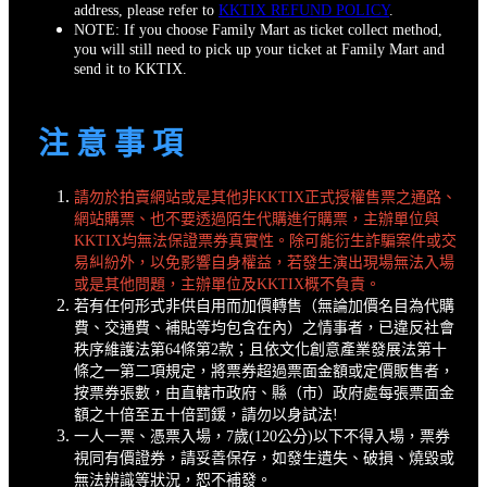
address, please refer to
KKTIX REFUND POLICY
.
NOTE: If you choose Family Mart as ticket collect method,
you will still need to pick up your ticket at Family Mart and
send it to KKTIX.
注 意 事 項
請勿於拍賣網站或是其他非KKTIX正式授權售票之通路、
網站購票、也不要透過陌生代購進行購票，主辦單位與
KKTIX均無法保證票券真實性。除可能衍生詐騙案件或交
易糾紛外，以免影響自身權益，若發生演出現場無法入場
或是其他問題，主辦單位及KKTIX概不負責。
若有任何形式非供自用而加價轉售（無論加價名目為代購
費、交通費、補貼等均包含在內）之情事者，已違反社會
秩序維護法第64條第2款；且依文化創意產業發展法第十
條之一第二項規定，將票券超過票面金額或定價販售者，
按票券張數，由直轄市政府、縣（市）政府處每張票面金
額之十倍至五十倍罰鍰，請勿以身試法!
一人一票、憑票入場，7歲(120公分)以下不得入場，票券
視同有價證券，請妥善保存，如發生遺失、破損、燒毀或
無法辨識等狀況，恕不補發。