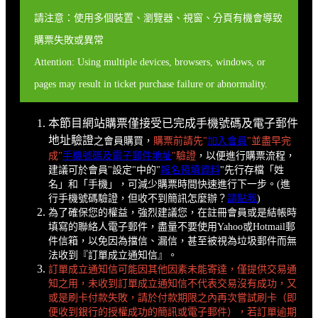
請注意：使用多個裝置、瀏覽器、視窗、分頁有機會導致
購票失敗或異常
Attention: Using multiple devices, browsers, windows, or
pages may result in ticket purchase failure or abnormality.
本節目網站購票僅接受已完成手機號碼及電子郵件
地址驗證
之會員購買，
購票前請先"
加入會員
"並盡早完
成"
手機號碼及電子郵件地址
"驗證
，以便進行購票流程，
建議可於會員"設定"中的"
報名預填資料
"先行存檔「姓
名」和「手機」，可減少購票時間快速進行下一步。(進
行手機號碼驗證，但收不到簡訊怎麼辦？
請點我
)
為了確保您的權益，強烈建議您，在註冊會員或是結帳時
填寫的聯絡人電子郵件，盡量不要使用Yahoo或Hotmail郵
件信箱，以免因為擋信、漏信，甚至被視為垃圾郵件而無
法收到『訂單成立通知信』。
訂單成立通知信可能因其他因素未能寄達，僅提供交易通
知之用，未收到訂單成立通知信不代表交易沒有成功，又
或是刷卡付款失敗，請於付款期限之內再次嘗試刷卡（即
便收到銀行的授權成功的簡訊或電子郵件），若訂單逾期