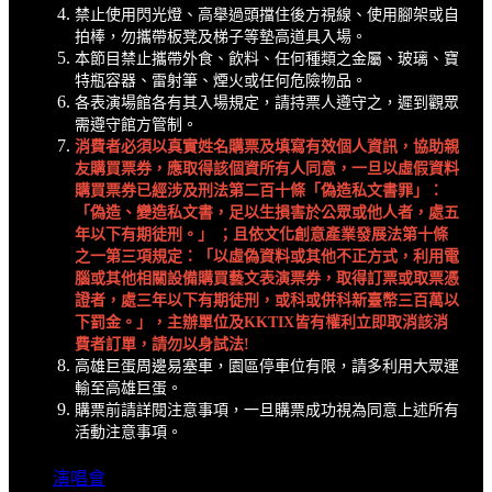
禁止使用閃光燈、高舉過頭擋住後方視線、使用腳架或自
拍棒，勿攜帶板凳及梯子等墊高道具入場。
本節目禁止攜帶外食、飲料、任何種類之金屬、玻璃、寶
特瓶容器、雷射筆、煙火或任何危險物品。
各表演場館各有其入場規定，請持票人遵守之，遲到觀眾
需遵守館方管制。
消費者必須以真實姓名購票及填寫有效個人資訊，協助親
友購買票券，應取得該個資所有人同意，一旦以虛假資料
購買票券已經涉及刑法第二百十條「偽造私文書罪」：
「偽造、變造私文書，足以生損害於公眾或他人者，處五
年以下有期徒刑。」
；且依文化創意產業發展法第十條
之一第三項規定：「以虛偽資料或其他不正方式，利用電
腦或其他相關設備購買藝文表演票券，取得訂票或取票憑
證者，處三年以下有期徒刑，或科或併科新臺幣三百萬以
下罰金。」，主辦單位及
KKTIX
皆有權利立即取消該消
費者訂單，請勿以身試法
!
高雄巨蛋周邊易塞車，園區停車位有限，請多利用大眾運
輸至高雄巨蛋。
購票前請詳閱注意事項，一旦購票成功視為同意上述所有
活動注意事項。
演唱會