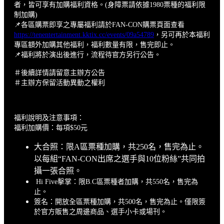
者，皆可享有加購福利資格。(身障票請依據1980票種的福利限
制加購)
📌各區購票即享之專屬福利請於FAN-CON購票頁面查看
https://tenentertainment.kktix.cc/events/09a54789
，另可再於本福利
專區額外加購其他福利，福利數量有限，售完即止。
📌福利將於演出後進行，流程待官方另行公告。
＃後續詳情請留意主辦方公告
＃主辦方保留活動異動之權利
福利說明及注意事項：
福利加購價：每項$50元
大合照：限A區票種加購，共250名，售完為止。
以每組“FAN-CON出席之選手與10位粉絲”共同拍
攝一張合照。
Hi Five擊掌：限B.C區票種者加購，共550名，售完為
止。
簽名：開放全區票種加購，共500名，售完為止。僅限簽
於官方販售之周邊商品、選手小卡或場刊。