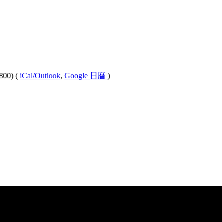
800)
(
iCal/Outlook
,
Google 日曆
)