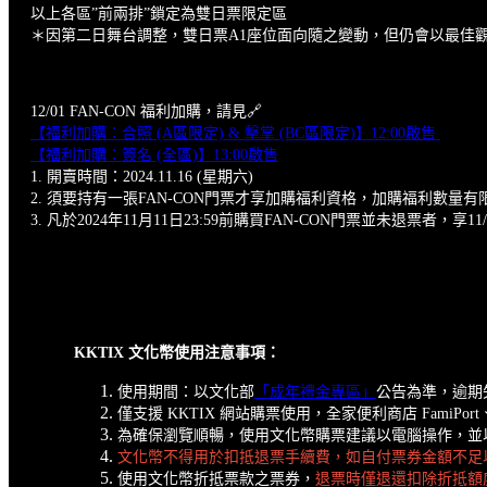
以上各區”前兩排”鎖定為雙日票限定區
＊因第二日舞台調整，雙日票A1座位面向隨之變動，但仍會以最佳
12/01 FAN-CON 福利加購，請見🔗
【福利加購：合照 (A區限定) & 擊掌 (BC區限定)】12:00啟售
【福利加購：簽名 (全區)】13:00啟售
1. 開賣時間：2024.11.16 (星期六)
2. 須要持有一張FAN-CON門票才享加購福利資格，加購福利數量
3. 凡於2024年11月11日23:59前購買FAN-CON門票並未退票者，享1
KKTIX 文化幣使用注意事項：
使用期間：以文化部
「成年禮金專區」
公告為準，逾期
僅支援 KKTIX 網站購票使用，全家便利商店 FamiPort、
為確保瀏覽順暢，使用文化幣購票建議以電腦操作，並以 Goo
文化幣不
得用於扣抵退票手續費，如自付票券金額不足
使用文化幣折抵票款之票券，
退票時僅退還扣除折抵額