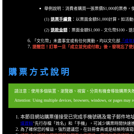
舉例說明：消費者購買一張票價$1,000的票券，
(1)
退票手續費
：以票面金額$1,000計算，如活動採
(2)
退款金額
：票面金額$1,000 - 文化幣$10
「文化幣」未盡事宜或有任何異動，均以文化部
「成年
提醒您！訂單一旦「成立並完成付款」後，發現忘了使
購 票 方 式 說 明
請注意：使用多個裝置、瀏覽器、視窗、分頁有機會導致購票失
Attention: Using multiple devices, browsers, windows, or pages may res
本節目網站購票僅接受已完成手機號碼及電子郵件地
填資料
"先行存檔「姓名」和「手機」，可減少購票時間快速
為了確保您的權益，強烈建議您，在註冊會員或是結帳時填寫的聯