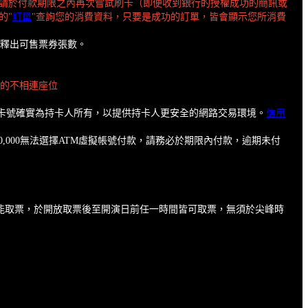
請於付款期限之內再次嘗試刷卡（即便收到銀行的授權成功的簡訊或
的"
訂單
"查詢您的消費資料，只要是成功的訂單，皆會顯示您所消費
有釋出可售票券張數。
數的不相連座位
保卡號確實為持卡人所有，以提供持卡人更安全的網路交易環境。
信用
,000無法選擇ATM虛擬帳號付款，請務必於期限內付款，逾期未付
才能取票，於開放取票後至開演日前任一時間皆可取票，無須於尖峰時