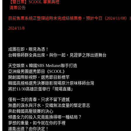
【雙日票】SCOOL 畢業典禮
清票公告
目前售票系統正整理逾時未完成結帳票劵，預計今日（2024/11/08）
2024/11/8
成團在即，眼見為憑！
台韓導師群全員出席，與你一起，見證夢之隊出道舞台
天空娛樂 x 韓國SBS Medianet聯手打造
亞洲級男團選秀節目《SCOOL》
開創國際新視野，選秀節目新標竿
韓國高規格選秀決賽錄影現場原汁原味移師台灣
將於11/30高雄巨蛋舉行「現場直播」
僅有一次的青春，只求不留下遺憾
無盡的淚水與汗水、交織無法度量的堅定意志
奔赴韓國高壓競賽的決心
傾盡全力的投入究竟能換得哪一種結局？
夢想的重量，如今就在你的手裡
誰能出道？由你決定！