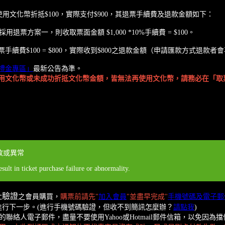
使用文化幣折抵$100，實際支付$900，其退票手續費及退款金額如下：
用退票方案一，則收取票面金額 $1,000 *10%手續費 = $100。
0 - 退票手續費$100 = $800，實際收到$800之退款金額（申請匯款方式退
禮金專區」
最新公告為準。
用文化幣或未成功折抵文化幣金額，皆無法再使用文化幣，請務必在「取
敗或異常
ult in ticket purchase failure or abnormality.
址驗證
之會員購買，
購票前請先"
加入會員
"並盡早完成"
手機號碼及電子郵
進行下一步。(進行手機號碼驗證，但收不到簡訊怎麼辦？
請點我
)
絡人電子郵件，盡量不要使用Yahoo或Hotmail郵件信箱，以免因