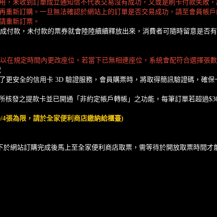
用，未收到訂單成立通知信不代表交易沒有成功，又或是刷卡付款失敗，
再重新訂購。一旦無法確認於網站上的訂單是否交易成功，請至會員帳戶
請重新訂票。
內完成付款，未付款的票券就會陸陸續續釋放出來，消費者可隨時留意是否
可以在規定時間內更改座位。若當下已無相連座位，系統會配符合選擇張
號
入了更安全的信用卡 3D 驗證服務，會員購票時，將取得簡訊驗證碼，確
所核發之提款卡並已開通「非約定帳戶轉帳」之功能，每筆訂單若超過$30
0/4張為限，請於全家便利商店繳納給櫃臺)
啟售當下於網站訂購完成後馬上至全家便利商店取票，需等待於開放取票時間