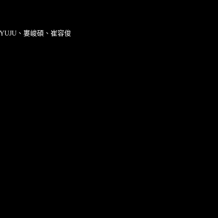
ND YUJU、婁峻碩、崔容俊