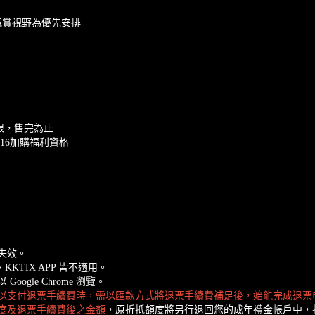
觀賞視野為優先安排
有限，售完為止
1/16加購福利資格
失效。
KKTIX APP 皆不適用。
gle Chrome 瀏覽。
以支付退票手續費時，需以匯款方式將退票手續費補足後，始能完成退票
度及退票手續費後之金額
，原折抵額度將另行退回您的成年禮金帳戶中，