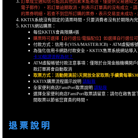
訂單成立通知信可能因其他因素未能寄達，僅提供交易通知之
電子郵件），若訂單逾期取消，則表示訂單真的沒有成立，請
的票券明細，若查不到您所訂購的票券，表示交易並未成功，
KKTIX系統沒有固定的清票時間，只要消費者沒有於期限
KKTIX網站購票：
每位KKTIX會員限購4張
購票時可選擇【自行選位/電腦配位】如選擇自行選位
付款方式：信用卡(VISA/MASTER/JCB)、ATM虛擬帳
為強化信用卡網路付款安全，KKTIX售票系統網站導
卡3D驗證流程為何？
ATM虛擬帳號付款注意事項：僅限於台灣金融機構開戶
款訂單將會自動取消
取票方式：活動開演前5天開放全家取票(手續費每筆$3
KKTIX購票流程圖示說明
請點我
全家便利商店FamiPort取票說明
請點我
選擇全家便利商店FamiPort取票請留意：請勿在
間取票以節省您寶貴的時間。
退 票 說 明