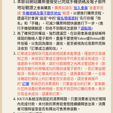
本節目網站購票僅接受已完成手機號碼及電子郵件
地址驗證
之會員購買，
購票前請先"
加入會員
"並盡早完
成"
手機號碼及電子郵件地址
"驗證
，以便進行購票流程，
建議可於會員"設定"中的"
報名預填資料
"先行存檔「姓
名」和「手機」，可減少購票時間快速進行下一步。(進
行手機號碼驗證，但收不到簡訊怎麼辦？
請點我
)
為了確保您的權益，強烈建議您，在註冊會員或是結帳時
填寫的聯絡人電子郵件，盡量不要使用Yahoo或Hotmail郵
件信箱，以免因為擋信、漏信，甚至被視為垃圾郵件而無
法收到『訂單成立通知信』。
訂單成立通知信可能因其他因素未能寄達，僅提供交易通
知之用，未收到訂單成立通知信不代表交易沒有成功，又
或是刷卡付款失敗，請於付款期限之內再次嘗試刷卡（即
便收到銀行的授權成功的簡訊或電子郵件），若訂單逾期
取消，則表示訂單真的沒有成立，請再重新訂購。一旦無
法確認於網站上的訂單是否交易成功，請至會員帳戶
的"
訂單
"查詢您的消費資料，只要是成功的訂單，皆會顯
示您所消費的票券明細，若查不到您所訂購的票券，表示
交易並未成功，請重新訂票。
KKTIX系統沒有固定的清票時間，只要消費者沒有於期限
內完成付款，未付款的票券就會陸陸續續釋放出來，消費
者可隨時留意是否有釋出可售票券張數。