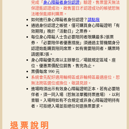
完成「
身心障礙者身份認證
」驗證，售票當天無法
保證能認證成功，啟售當日才認證成功的帳號恕無
法確保能順利購票。
如何進行身心障礙者身份認證？
請點我
通過身份認證之帳號，僅可購買身心障礙證明「有
效期限」晚於「活動日」之票券。
每位身心障礙人士含必要陪同者限購最多2張票
券，「必要陪伴者優惠措施」須通過主管機關身分
認證始能購買陪同席票，如有需要陪同者，購票時
請選擇2張。
身心障礙優先席以主辦單位／場館規定區域、座
位、優惠票價配位銷售，售完為止。
票價每席 990 元
系統會先配好適用輪椅區或非輪椅區最適座位，恕
無法跨區選位或換位，敬請見諒。
進場時須出示有效身心障礙證明正本，若有必要陪
伴者，須一同入場（恕無法單獨持票進場），以利
查驗。入場時如有不合規定或非身心障礙證明持有
者，可拒絕入場並拒絕任何退換票要求。
退 票 說 明