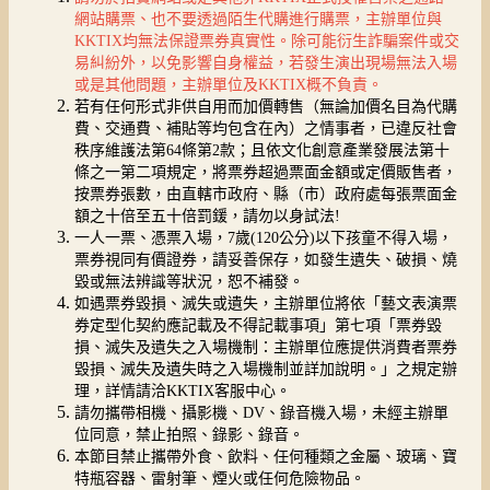
網站購票、也不要透過陌生代購進行購票，主辦單位與
KKTIX均無法保證票券真實性。除可能衍生詐騙案件或交
易糾紛外，以免影響自身權益，若發生演出現場無法入場
或是其他問題，主辦單位及KKTIX概不負責。
若有任何形式非供自用而加價轉售（無論加價名目為代購
費、交通費、補貼等均包含在內）之情事者，已違反社會
秩序維護法第64條第2款；且依文化創意產業發展法第十
條之一第二項規定，將票券超過票面金額或定價販售者，
按票券張數，由直轄市政府、縣（市）政府處每張票面金
額之十倍至五十倍罰鍰，請勿以身試法!
一人一票、憑票入場，7歲(120公分)以下孩童不得入場，
票券視同有價證券，請妥善保存，如發生遺失、破損、燒
毀或無法辨識等狀況，恕不補發。
如遇票券毀損、滅失或遺失，主辦單位將依「藝文表演票
券定型化契約應記載及不得記載事項」第七項「票券毀
損、滅失及遺失之入場機制：主辦單位應提供消費者票券
毀損、滅失及遺失時之入場機制並詳加說明。」之規定辦
理，詳情請洽KKTIX客服中心。
請勿攜帶相機、攝影機、DV、錄音機入場，未經主辦單
位同意，禁止拍照、錄影、錄音。
本節目禁止攜帶外食、飲料、任何種類之金屬、玻璃、寶
特瓶容器、雷射筆、煙火或任何危險物品。