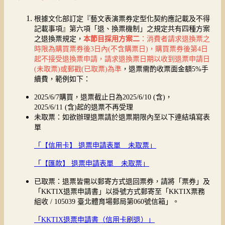
根據文化部訂定『藝文表演票券定型化契約應記載及不得
記載事項』第六項「退、換票機制」之規定共有四種方案
之退換票規定，
本節目採用方案二
：消費者請求退換票之
時限為購買票券後3日內(不含購票日)，購買票券後第4日
起不接受退換票申請，請求退換票日期以收到退票申請日
(未取票)或郵戳(已取票)為準
，退票需酌收票面金額5%手
續費，範例如下：
2025/6/7購買，退票截止日為2025/6/10 (含)，
2025/6/11 (含)起的退票不再受理
未取票：如欲辦理退票請於退票期限內至以下連結填寫表
單
「【信用卡】 退票申請表單 _ 未取票」
「【匯款】 退票申請表單 _ 未取票」
已取票：退票皆需以郵寄方式退回票券，請將「票券」及
「KKTIX退票申請書」以掛號方式郵寄至「KKTIX票務
組收 / 105039 臺北體育場郵局第060號信箱」。
「KKTIX退票申請書（信用卡刷退）」