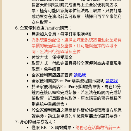
售當天於網站訂購完成後馬上至全家便利商店取
票，極有可能因系統繁忙無法馬上取票，只要訂購
成功票券在演出前皆可取票，請擇日再至全家便利
商店取票。
全家便利商店FamiPort購票：
無需加入會員，每筆訂單限購4張
為系統自動配位，選擇區域後系統將自動配至購買
票價的最適區域及座位，且可能與選擇的區域不
同，無法自行選區域及座位
付款方式：僅接受現金
取票方式：付款完畢直接於全家便利商店櫃臺現場
取票，免手續費
全家便利商店店鋪查詢
請點我
全家便利商店FamiPort購票流程圖示說明
請點我
於全家便利商店FamiPort列印繳費單後，需在10分
鐘內在該店櫃檯完成結帳，若無法在時間內完成結
帳取票，訂單將會被取消，原本購買的票券將釋回
到系統中重新銷售。
於全家便利商店之購票動作皆於結帳取票後方能保
證票券，請注意單憑列印繳費單無法保證其票券。
身心障礙票券說明：
僅限 KKTIX 網站購票，
請務必在活動啟售前一天