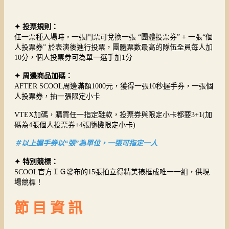
✦ 投票規則：
任一票種入場時，一張門票可兌換一張 “團體投票券” + 一張“個
人投票券” 於表演後進行投票，團體票數最高的隊伍全員每人加
10分，個人投票券可為單一選手加1分
✦ 周邊商品加碼：
AFTER SCOOL周邊滿額1000元，獲得一張10秒握手券，一張個
人投票券，抽一張限定小卡
VTEX加碼，購買任一指定鞋款，投票券與限定小卡都要3+1(加
碼為4張個人投票券+4張隨機限定小卡)
＃以上握手券以“張”為單位，一張可指定一人
✦ 特別競標：
SCOOL官方ＩＧ發布的15張拍立得精美裱框成唯一一組，供現
場競標！
節 目 資 訊