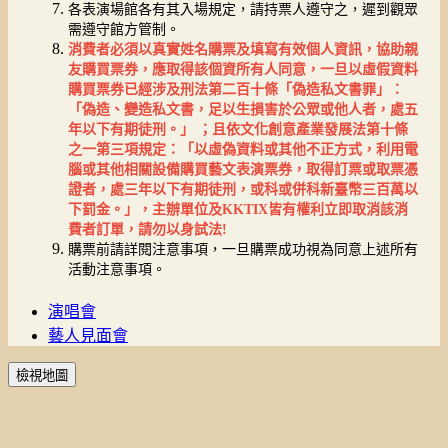
各表演場館各有其入場規定，請持票人遵守之，遲到觀眾
需遵守館方管制。
消費者必須以真實姓名購票及填寫有效個人資訊，協助親
友購買票券，應取得該個資所有人同意，一旦以虛假資料
購買票券已經涉及刑法第二百十條「偽造私文書罪」：
「偽造、變造私文書，足以生損害於公眾或他人者，處五
年以下有期徒刑。」
；且依文化創意產業發展法第十條
之一第三項規定：「以虛偽資料或其他不正方式，利用電
腦或其他相關設備購買藝文表演票券，取得訂票或取票憑
證者，處三年以下有期徒刑，或科或併科新臺幣三百萬以
下罰金。」，主辦單位及
KKTIX
皆有權利立即取消該消
費者訂單，請勿以身試法
!
購票前請詳閱注意事項，一旦購票成功視為同意上述所有
活動注意事項。
演唱會
藝人見面會
檢視地圖