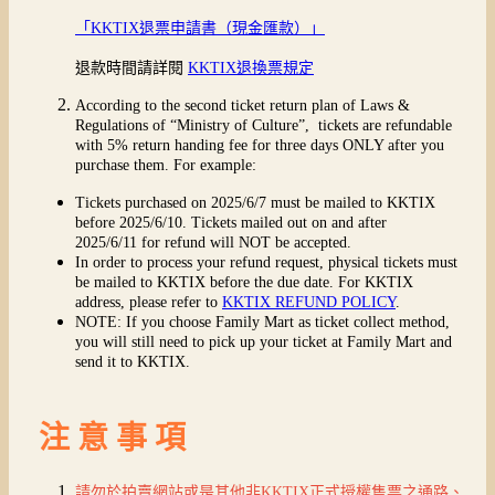
「KKTIX退票申請書（現金匯款）」
退款時間請詳閱
KKTIX退換票規定
According to the second ticket return plan of Laws &
Regulations of “Ministry of Culture”, tickets are refundable
with 5% return handing fee for three days ONLY after you
purchase them. For example:
Tickets purchased on 2025/6/7 must be mailed to KKTIX
before 2025/6/10. Tickets mailed out on and after
2025/6/11 for refund will NOT be accepted.
In order to process your refund request, physical tickets must
be mailed to KKTIX before the due date. For KKTIX
address, please refer to
KKTIX REFUND POLICY
.
NOTE: If you choose Family Mart as ticket collect method,
you will still need to pick up your ticket at Family Mart and
send it to KKTIX.
注 意 事 項
請勿於拍賣網站或是其他非KKTIX正式授權售票之通路、