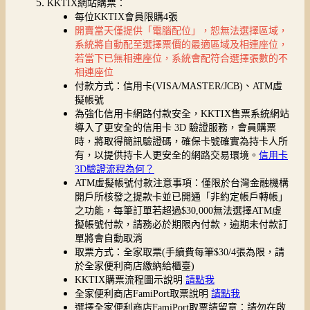
KKTIX網站購票：
每位KKTIX會員限購4張
開賣當天僅提供「電腦配位」，恕無法選擇區域，
系統將自動配至選擇票價的最適區域及相連座位，
若當下已無相連座位，系統會配符合選擇張數的不
相連座位
付款方式：信用卡(VISA/MASTER/JCB)、ATM虛
擬帳號
為強化信用卡網路付款安全，KKTIX售票系統網站
導入了更安全的信用卡 3D 驗證服務，會員購票
時，將取得簡訊驗證碼，確保卡號確實為持卡人所
有，以提供持卡人更安全的網路交易環境。
信用卡
3D驗證流程為何？
ATM虛擬帳號付款注意事項：僅限於台灣金融機構
開戶所核發之提款卡並已開通「非約定帳戶轉帳」
之功能，每筆訂單若超過$30,000無法選擇ATM虛
擬帳號付款，請務必於期限內付款，逾期未付款訂
單將會自動取消
取票方式：全家取票(手續費每筆$30/4張為限，請
於全家便利商店繳納給櫃臺)
KKTIX購票流程圖示說明
請點我
全家便利商店FamiPort取票說明
請點我
選擇全家便利商店FamiPort取票請留意：請勿在啟