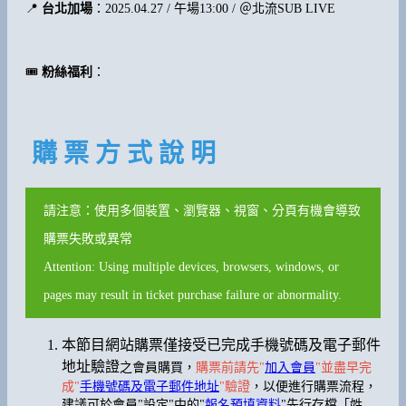
📍
台北加場
：2025.04.27 / 午場13:00 / ＠北流SUB LIVE
🎟️
粉絲福利
：
購 票 方 式 說 明
請注意：使用多個裝置、瀏覽器、視窗、分頁有機會導致
購票失敗或異常
Attention: Using multiple devices, browsers, windows, or
pages may result in ticket purchase failure or abnormality.
本節目網站購票僅接受已完成手機號碼及電子郵件
地址驗證
之會員購買，
購票前請先"
加入會員
"並盡早完
成"
手機號碼及電子郵件地址
"驗證
，以便進行購票流程，
建議可於會員"設定"中的"
報名預填資料
"先行存檔「姓