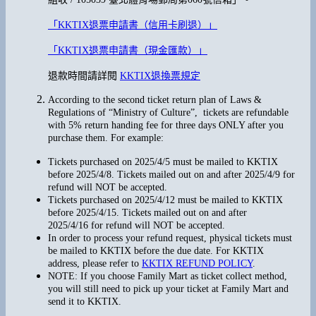
「KKTIX退票申請書（信用卡刷退）」
「KKTIX退票申請書（現金匯款）」
退款時間請詳閱
KKTIX退換票規定
According to the second ticket return plan of Laws &
Regulations of “Ministry of Culture”, tickets are refundable
with 5% return handing fee for three days ONLY after you
purchase them. For example:
Tickets purchased on 2025/4/5 must be mailed to KKTIX
before 2025/4/8. Tickets mailed out on and after 2025/4/9 for
refund will NOT be accepted.
Tickets purchased on 2025/4/12 must be mailed to KKTIX
before 2025/4/15. Tickets mailed out on and after
2025/4/16 for refund will NOT be accepted.
In order to process your refund request, physical tickets must
be mailed to KKTIX before the due date. For KKTIX
address, please refer to
KKTIX REFUND POLICY
.
NOTE: If you choose Family Mart as ticket collect method,
you will still need to pick up your ticket at Family Mart and
send it to KKTIX.