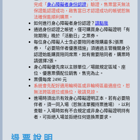
完成「
身心障礙者身份認證
」驗證，售票當天無法
保證能認證成功，啟售當日才認證成功的帳號恕無
法確保能順利購票。
如何進行身心障礙者身份認證？
請點我
通過身份認證之帳號，僅可購買身心障礙證明「有
效期限」晚於「活動日」之票券。
每位身心障礙人士含必要陪同者限購最多2張票
券，「必要陪伴者優惠措施」須通過主管機關身分
認證始能購買陪同席票，如有需要陪同者，購票時
請選擇2張。
身心障礙優先席以主辦單位／場館規定區域、座
位、優惠票價配位銷售，售完為止。
票價每席 2490 元
系統會先配好適用輪椅區或非輪椅區最適座位，恕
無法跨區選位或換位，敬請見諒。
進場時須出示有效身心障礙證明正本，若有必要陪
伴者，須一同入場（恕無法單獨持票進場），以利
查驗。入場時如有不合規定或非身心障礙證明持有
者，可拒絕入場並拒絕任何退換票要求。
退 票 說 明