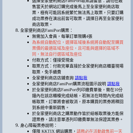
選擇全家便利商店FamiPort取票請留意：請勿在啟
售當天於網站訂購完成後馬上至全家便利商店取
票，極有可能因系統繁忙無法馬上取票，只要訂購
成功票券在演出前皆可取票，請擇日再至全家便利
商店取票。
全家便利商店FamiPort購票：
無需加入會員，每筆訂單限購4張
為系統自動配位，選擇區域後系統將自動配至購買
票價的最適區域及座位，且可能與選擇的區域不
同，無法自行選區域及座位
付款方式：僅接受現金
取票方式：付款完畢直接於全家便利商店櫃臺現場
取票，免手續費
全家便利商店店鋪查詢
請點我
全家便利商店FamiPort購票流程圖示說明
請點我
於全家便利商店FamiPort列印繳費單後，需在10分
鐘內在該店櫃檯完成結帳，若無法在時間內完成結
帳取票，訂單將會被取消，原本購買的票券將釋回
到系統中重新銷售。
於全家便利商店之購票動作皆於結帳取票後方能保
證票券，請注意單憑列印繳費單無法保證其票券。
身心障礙票券說明：
僅限 KKTIX 網站購票，
請務必在活動啟售前一天