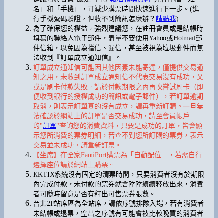
名」和「手機」，可減少購票時間快速進行下一步。(進
行手機號碼驗證，但收不到簡訊怎麼辦？
請點我
)
為了確保您的權益，強烈建議您，在註冊會員或是結帳時
填寫的聯絡人電子郵件，盡量不要使用Yahoo或Hotmail郵
件信箱，以免因為擋信、漏信，甚至被視為垃圾郵件而無
法收到『訂單成立通知信』。
訂單成立通知信可能因其他因素未能寄達，僅提供交易通
知之用，未收到訂單成立通知信不代表交易沒有成功，又
或是刷卡付款失敗，請於付款期限之內再次嘗試刷卡（即
便收到銀行的授權成功的簡訊或電子郵件），若訂單逾期
取消，則表示訂單真的沒有成立，請再重新訂購。一旦無
法確認於網站上的訂單是否交易成功，請至會員帳戶
的"
訂單
"查詢您的消費資料，只要是成功的訂單，皆會顯
示您所消費的票券明細，若查不到您所訂購的票券，表示
交易並未成功，請重新訂票。
【坐席】在全家FamiPort購票為「自動配位」，若需自行
選擇座位請於網站上購票。
KKTIX系統沒有固定的清票時間，只要消費者沒有於期限
內完成付款，未付款的票券就會陸陸續續釋放出來，消費
者可隨時留意是否有釋出可售票券張數。
台北2F站席區為全站席，請依序號排隊入場，若有消費者
未結帳或退票，空出之序號有可能會被比較晚買的消費者