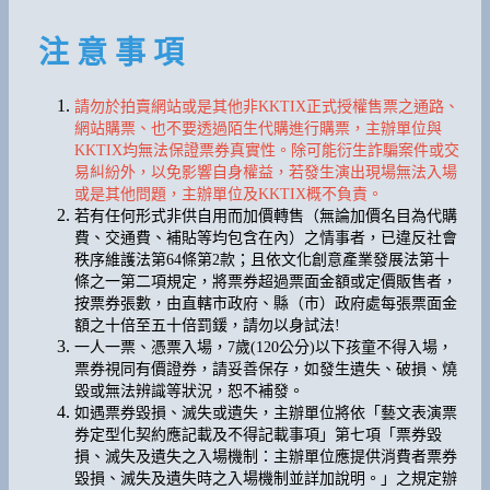
注 意 事 項
請勿於拍賣網站或是其他非KKTIX正式授權售票之通路、
網站購票、也不要透過陌生代購進行購票，主辦單位與
KKTIX均無法保證票券真實性。除可能衍生詐騙案件或交
易糾紛外，以免影響自身權益，若發生演出現場無法入場
或是其他問題，主辦單位及KKTIX概不負責。
若有任何形式非供自用而加價轉售（無論加價名目為代購
費、交通費、補貼等均包含在內）之情事者，已違反社會
秩序維護法第64條第2款；且依文化創意產業發展法第十
條之一第二項規定，將票券超過票面金額或定價販售者，
按票券張數，由直轄市政府、縣（市）政府處每張票面金
額之十倍至五十倍罰鍰，請勿以身試法!
一人一票、憑票入場，7歲(120公分)以下孩童不得入場，
票券視同有價證券，請妥善保存，如發生遺失、破損、燒
毀或無法辨識等狀況，恕不補發。
如遇票券毀損、滅失或遺失，主辦單位將依「藝文表演票
券定型化契約應記載及不得記載事項」第七項「票券毀
損、滅失及遺失之入場機制：主辦單位應提供消費者票券
毀損、滅失及遺失時之入場機制並詳加說明。」之規定辦