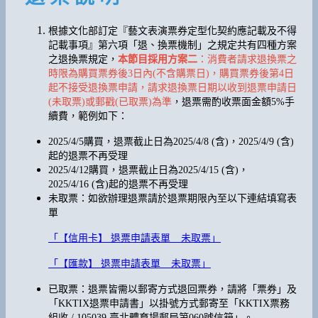
根據文化部訂定『藝文表演票券定型化契約應記載及不得
記載事項』第六項「退、換票機制」之規定共有四種方案
之退換票規定，
本節目採用方案二
：消費者請求退換票之
時限為購買票券後3日內(不含購票日)，購買票券後第4日
起不接受退換票申請，請求退換票日期以收到退票申請日
(未取票)或郵戳(已取票)為準
，退票需酌收票面金額5%手
續費，範例如下：
2025/4/5購買，退票截止日為2025/4/8 (含)，2025/4/9 (含)
起的退票不再受理
2025/4/12購買，退票截止日為2025/4/15 (含)，
2025/4/16 (含)起的退票不再受理
未取票：如欲辦理退票請於退票期限內至以下連結填寫表
單
「【信用卡】 退票申請表單 _ 未取票」
「【匯款】 退票申請表單 _ 未取票」
已取票：退票皆需以郵寄方式退回票券，請將「票券」及
「KKTIX退票申請書」以掛號方式郵寄至「KKTIX票務
組收 / 105039 臺北體育場郵局第060號信箱」。