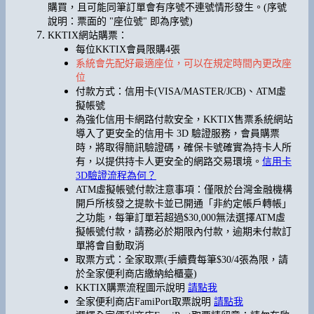
購買，且可能同筆訂單會有序號不連號情形發生。(序號
說明：票面的 "座位號" 即為序號)
KKTIX網站購票：
每位KKTIX會員限購4張
系統會先配好最適座位，可以在規定時間內更改座
位
付款方式：信用卡(VISA/MASTER/JCB)、ATM虛
擬帳號
為強化信用卡網路付款安全，KKTIX售票系統網站
導入了更安全的信用卡 3D 驗證服務，會員購票
時，將取得簡訊驗證碼，確保卡號確實為持卡人所
有，以提供持卡人更安全的網路交易環境。
信用卡
3D驗證流程為何？
ATM虛擬帳號付款注意事項：僅限於台灣金融機構
開戶所核發之提款卡並已開通「非約定帳戶轉帳」
之功能，每筆訂單若超過$30,000無法選擇ATM虛
擬帳號付款，請務必於期限內付款，逾期未付款訂
單將會自動取消
取票方式：全家取票(手續費每筆$30/4張為限，請
於全家便利商店繳納給櫃臺)
KKTIX購票流程圖示說明
請點我
全家便利商店FamiPort取票說明
請點我