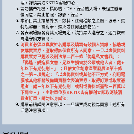
理，詳情請洽KKTIX客服中心。
請勿攜帶相機、攝影機、DV、錄音機入場，未經主辦單
位同意，禁止拍照、錄影、錄音。
本節目禁止攜帶外食、飲料、任何種類之金屬、玻璃、寶
特瓶容器、雷射筆、煙火或任何危險物品。
各表演場館各有其入場規定，請持票人遵守之，遲到觀眾
需遵守館方管制。
消費者必須以真實姓名購票及填寫有效個人資訊，協助親
友購買票券，應取得該個資所有人同意，一旦以虛假資料
購買票券已經涉及刑法第二百十條「偽造私文書罪」：
「偽造、變造私文書，足以生損害於公眾或他人者，處五
年以下有期徒刑。」
；且依文化創意產業發展法第十條
之一第三項規定：「以虛偽資料或其他不正方式，利用電
腦或其他相關設備購買藝文表演票券，取得訂票或取票憑
證者，處三年以下有期徒刑，或科或併科新臺幣三百萬以
下罰金。」，主辦單位及
KKTIX
皆有權利立即取消該消
費者訂單，請勿以身試法
!
購票前請詳閱注意事項，一旦購票成功視為同意上述所有
活動注意事項。