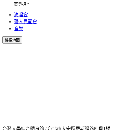
意事項。
演唱會
藝人見面會
音樂
檢視地圖
台灣大學綜合體育館 / 台北市大安區羅斯福路四段1號