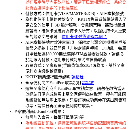
以在規定時間內更改座位。若當下已無相連座位，系統會
配符合選擇張數的不相連座位
付款方式：信用卡(VISA/MASTER/JCB)、ATM虛擬帳號
為強化信用卡網路付款安全，KKTIX售票系統網站導入了
更安全的信用卡 3D 驗證服務，會員購票時，將取得簡訊
驗證碼，確保卡號確實為持卡人所有，以提供持卡人更安
全的網路交易環境。
信用卡3D驗證流程為何？
ATM虛擬帳號付款注意事項：僅限於台灣金融機構開戶所
核發之提款卡並已開通「非約定帳戶轉帳」之功能，每筆
訂單若超過$30,000無法選擇ATM虛擬帳號付款，請務必
於期限內付款，逾期未付款訂單將會自動取消
取票方式：全家取票(手續費每筆$30/4張為限，請於全家
便利商店繳納給櫃臺)
KKTIX購票流程圖示說明
請點我
全家便利商店FamiPort取票說明
請點我
選擇全家便利商店FamiPort取票請留意：請勿在啟售當天
於網站訂購完成後馬上至全家便利商店取票，極有可能因
系統繁忙無法馬上取票，只要訂購成功票券在演出前皆可
取票，請擇日再至全家便利商店取票。
全家便利商店FamiPort購票：
無需加入會員，每筆訂單限購4張
為系統自動配位，選擇區域後系統將自動配至購買票價的
最適區域及座位，且可能與選擇的區域不同，無法自行選