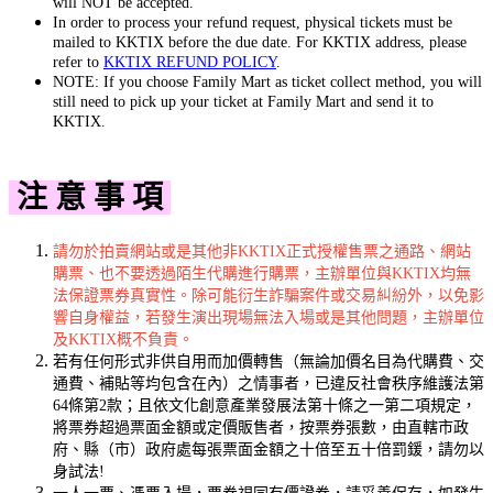
will NOT be accepted.
In order to process your refund request, physical tickets must be
mailed to KKTIX before the due date. For KKTIX address, please
refer to
KKTIX REFUND POLICY
.
NOTE: If you choose Family Mart as ticket collect method, you will
still need to pick up your ticket at Family Mart and send it to
KKTIX.
注 意 事 項
請勿於拍賣網站或是其他非KKTIX正式授權售票之通路、網站
購票、也不要透過陌生代購進行購票，主辦單位與KKTIX均無
法保證票券真實性。除可能衍生詐騙案件或交易糾紛外，以免影
響自身權益，若發生演出現場無法入場或是其他問題，主辦單位
及KKTIX概不負責。
若有任何形式非供自用而加價轉售（無論加價名目為代購費、交
通費、補貼等均包含在內）之情事者，已違反社會秩序維護法第
64條第2款；且依文化創意產業發展法第十條之一第二項規定，
將票券超過票面金額或定價販售者，按票券張數，由直轄市政
府、縣（市）政府處每張票面金額之十倍至五十倍罰鍰，請勿以
身試法!