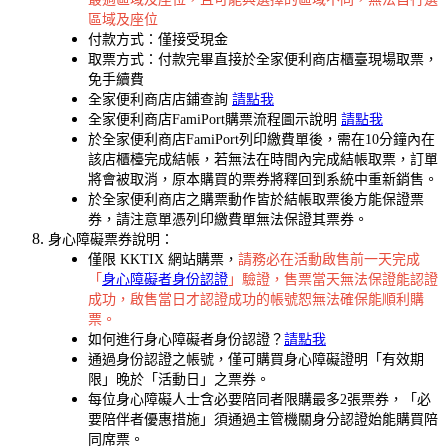
區域及座位
付款方式：僅接受現金
取票方式：付款完畢直接於全家便利商店櫃臺現場取票，
免手續費
全家便利商店店鋪查詢
請點我
全家便利商店FamiPort購票流程圖示說明
請點我
於全家便利商店FamiPort列印繳費單後，需在10分鐘內在
該店櫃檯完成結帳，若無法在時間內完成結帳取票，訂單
將會被取消，原本購買的票券將釋回到系統中重新銷售。
於全家便利商店之購票動作皆於結帳取票後方能保證票
券，請注意單憑列印繳費單無法保證其票券。
身心障礙票券說明：
僅限 KKTIX 網站購票，
請務必在活動啟售前一天完成
「
身心障礙者身份認證
」驗證，售票當天無法保證能認證
成功，啟售當日才認證成功的帳號恕無法確保能順利購
票。
如何進行身心障礙者身份認證？
請點我
通過身份認證之帳號，僅可購買身心障礙證明「有效期
限」晚於「活動日」之票券。
每位身心障礙人士含必要陪同者限購最多2張票券，「必
要陪伴者優惠措施」須通過主管機關身分認證始能購買陪
同席票。