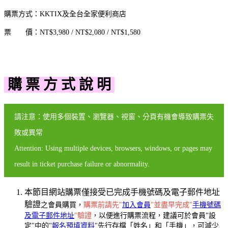
購票方式：KKTIX及全台全家便利商店
票 價：NT$3,980 / NT$2,080 / NT$1,580
購 票 方 式 說 明
請注意：使用多個裝置、瀏覽器、視窗、分頁有機會導致購票失
敗或異常
Attention: Using multiple devices, browsers, windows, or pages may
result in ticket purchase failure or abnormality.
本節目網站購票僅接受已完成手機號碼及電子郵件地址
驗證
之會員購買，
購票前請先"
加入會員
"並盡早完成"
手機號碼
及電子郵件地址
"驗證
，以便進行購票流程，建議可於會員"設
定"中的"
報名預填資料
"先行存檔「姓名」和「手機」，可減少