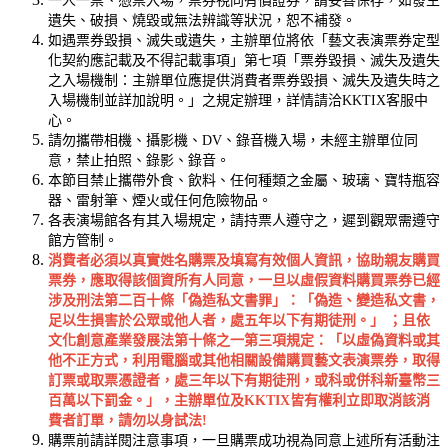
一人一票、憑票入場，票券視同有價證券，請妥善保存，如發生
遺失、破損、燒毀或無法辨識等狀況，恕不補發。
如遇票券毀損、滅失或遺失，主辦單位將依「藝文表演票券定型
化契約應記載及不得記載事項」第七項「票券毀損、滅失及遺失
之入場機制：主辦單位應提供消費者票券毀損、滅失及遺失時之
入場機制並詳加說明。」之規定辦理，詳情請洽KKTIX客服中
心。
請勿攜帶相機、攝影機、DV、錄音機入場，未經主辦單位同
意，禁止拍照、錄影、錄音。
本節目禁止攜帶外食、飲料、任何種類之金屬、玻璃、寶特瓶容
器、雷射筆、煙火或任何危險物品。
各表演場館各有其入場規定，請持票人遵守之，遲到觀眾需遵守
館方管制。
消費者必須以真實姓名購票及填寫有效個人資訊，協助親友購買
票券，應取得該個資所有人同意，一旦以虛假資料購買票券已經
涉及刑法第二百十條「偽造私文書罪」：「偽造、變造私文書，
足以生損害於公眾或他人者，處五年以下有期徒刑。」
；且依
文化創意產業發展法第十條之一第三項規定：「以虛偽資料或其
他不正方式，利用電腦或其他相關設備購買藝文表演票券，取得
訂票或取票憑證者，處三年以下有期徒刑，或科或併科新臺幣三
百萬以下罰金。」，主辦單位及
KKTIX
皆有權利立即取消該消
費者訂單，請勿以身試法
!
購票前請詳閱注意事項，一旦購票成功視為同意上述所有活動注