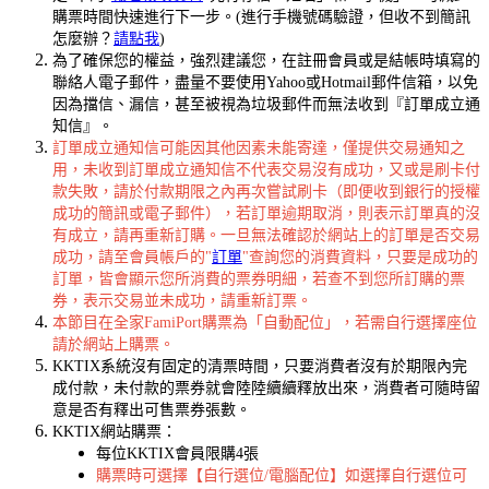
購票時間快速進行下一步。(進行手機號碼驗證，但收不到簡訊
怎麼辦？
請點我
)
為了確保您的權益，強烈建議您，在註冊會員或是結帳時填寫的
聯絡人電子郵件，盡量不要使用Yahoo或Hotmail郵件信箱，以免
因為擋信、漏信，甚至被視為垃圾郵件而無法收到『訂單成立通
知信』。
訂單成立通知信可能因其他因素未能寄達，僅提供交易通知之
用，未收到訂單成立通知信不代表交易沒有成功，又或是刷卡付
款失敗，請於付款期限之內再次嘗試刷卡（即便收到銀行的授權
成功的簡訊或電子郵件），若訂單逾期取消，則表示訂單真的沒
有成立，請再重新訂購。一旦無法確認於網站上的訂單是否交易
成功，請至會員帳戶的"
訂單
"查詢您的消費資料，只要是成功的
訂單，皆會顯示您所消費的票券明細，若查不到您所訂購的票
券，表示交易並未成功，請重新訂票。
本節目在全家FamiPort購票為「自動配位」，若需自行選擇座位
請於網站上購票。
KKTIX系統沒有固定的清票時間，只要消費者沒有於期限內完
成付款，未付款的票券就會陸陸續續釋放出來，消費者可隨時留
意是否有釋出可售票券張數。
KKTIX網站購票：
每位KKTIX會員限購4張
購票時可選擇【自行選位/電腦配位】如選擇自行選位可