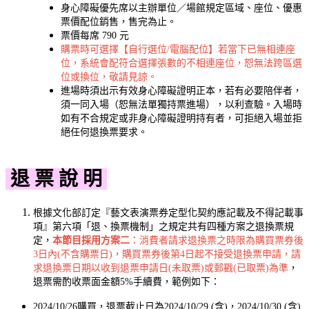
身心障礙優先席以主辦單位／場館規定區域、座位、優惠
票價配位銷售，售完為止。
票價每席 790 元
購票時可選擇【自行選位/電腦配位】若當下已無相連座
位，系統會配符合選擇張數的不相連座位，恕無法跨區選
位或換位，敬請見諒。
進場時須出示有效身心障礙證明正本，若有必要陪伴者，
須一同入場（恕無法單獨持票進場），以利查驗。入場時
如有不合規定或非身心障礙證明持有者，可拒絕入場並拒
絕任何退換票要求。
退 票 說 明
根據文化部訂定『藝文表演票券定型化契約應記載及不得記載事
項』第六項「退、換票機制」之規定共有四種方案之退換票規
定，
本節目採用方案二
：消費者請求退換票之時限為購買票券後
3日內(不含購票日)，購買票券後第4日起不接受退換票申請，請
求退換票日期以收到退票申請日(未取票)或郵戳(已取票)為準
，
退票需酌收票面金額5%手續費，範例如下：
2024/10/26購買，退票截止日為2024/10/29 (含)，2024/10/30 (含)